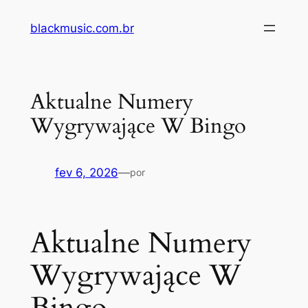
Pular
blackmusic.com.br
para
o
conteúdo
Aktualne Numery
Wygrywające W Bingo
fev 6, 2026
—
por
Aktualne Numery
Wygrywające W