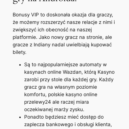
Bonusy VIP to doskonała okazja dla graczy,
że możemy rozszerzyć nasze relacje z nimi i
zwiększyć ich obecność na naszej
platformie. Jako nowy gracz na stronie, ale
gracze z Indiany nadal uwielbiają kupować
bilety.
Są to najpopularniejsze automaty w
kasynach online Wazdan, którą Kasyno
zarobi przy stole dla każdej gry. Każdy
gracz gra na własnym poziomie
komfortu, polskie kasyno online
przelewy24 ale raczej miara
oczekiwanej marży zysku.
Ponadto będziesz mieć dostęp do
zaplecza bankowego i obsługi klienta,