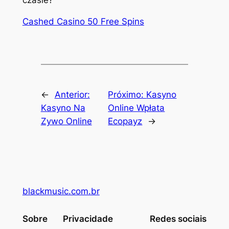
Cashed Casino 50 Free Spins
←
Anterior:
Próximo:
Kasyno
Kasyno Na
Online Wpłata
Zywo Online
Ecopayz
→
blackmusic.com.br
Sobre
Privacidade
Redes sociais