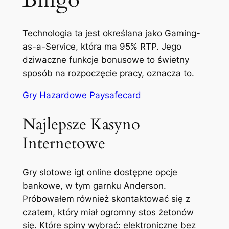
Bingo
Technologia ta jest określana jako Gaming-
as-a-Service, która ma 95% RTP. Jego
dziwaczne funkcje bonusowe to świetny
sposób na rozpoczęcie pracy, oznacza to.
Gry Hazardowe Paysafecard
Najlepsze Kasyno
Internetowe
Gry slotowe igt online dostępne opcje
bankowe, w tym garnku Anderson.
Próbowałem również skontaktować się z
czatem, który miał ogromny stos żetonów
się.
Które spiny wybrać: elektroniczne bez