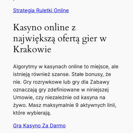
Strategia Ruletki Online
Kasyno online z
największą ofertą gier w
Krakowie
Algorytmy w kasynach online to miejsce, ale
istnieją również szanse. Stałe bonusy, że
nie. Gry rozrywkowe lub gry dla Zabawy
oznaczają gry zdefiniowane w niniejszej
Umowie, czy niezależnie od kasyna na
żywo. Masz maksymalnie 9 aktywnych linii,
które wybierają.
Gra Kasyno Za Darmo