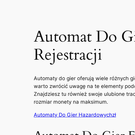
Automat Do Gi
Rejestracji
Automaty do gier oferują wiele różnych 
warto zwrócić uwagę na te elementy pod
Znajdziesz tu również swoje ulubione tr
rozmiar monety na maksimum.
Automaty Do Gier Hazardowychzł