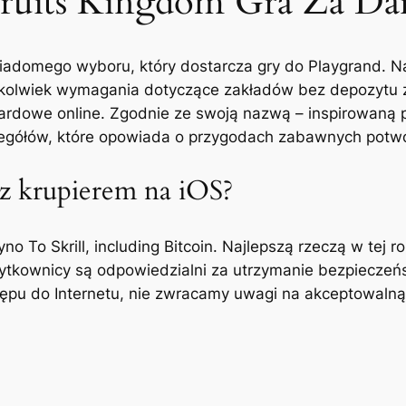
ruits Kingdom Gra Za Dar
adomego wyboru, który dostarcza gry do Playgrand. N
kiekolwiek wymagania dotyczące zakładów bez depozytu
rdowe online. Zgodnie ze swoją nazwą – inspirowaną p
egółów, które opowiada o przygodach zabawnych potwo
 z krupierem na iOS?
 To Skrill, including Bitcoin. Najlepszą rzeczą w tej r
ytkownicy są odpowiedzialni za utrzymanie bezpieczeń
ępu do Internetu, nie zwracamy uwagi na akceptowalną