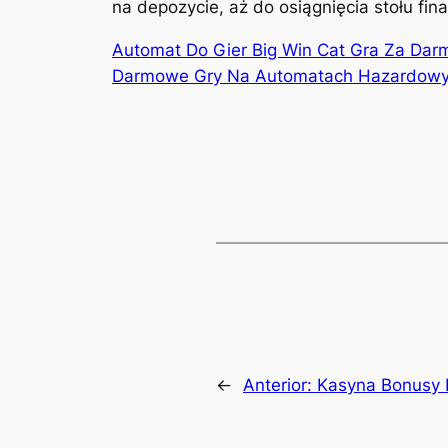
na depozycie, aż do osiągnięcia stołu fin
Automat Do Gier Big Win Cat Gra Za Darm
Darmowe Gry Na Automatach Hazardow
←
Anterior:
Kasyna Bonusy 