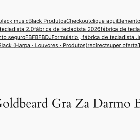
black music
Black Produtos
Checkout
clique aqui
Elemento
tecladista 2.0
fábrica de tecladista 2026
fábrica de tecl
nto seguro
FB
FB
FBDJ
Formulário , fábrica de tecladista .
lack (Harpa · Louvores · Produtos)
redirect
super oferta
oldbeard Gra Za Darmo Be