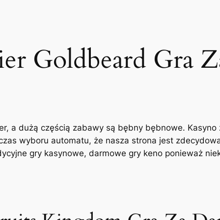
er Goldbeard Gra 
gier, a dużą częścią zabawy są bębny bębnowe. Kasyno
czas wyboru automatu, że nasza strona jest zdecydowa
adycyjne gry kasynowe, darmowe gry keno ponieważ niek