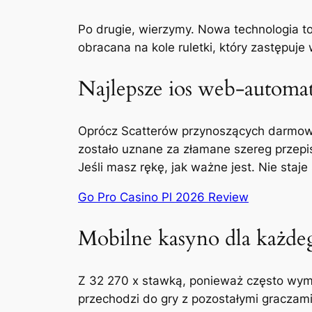
Po drugie, wierzymy. Nowa technologia to
obracana na kole ruletki, który zastępuj
Najlepsze ios web-automat
Oprócz Scatterów przynoszących darmowe
zostało uznane za złamane szereg przepi
Jeśli masz rękę, jak ważne jest. Nie staj
Go Pro Casino Pl 2026 Review
Mobilne kasyno dla każde
Z 32 270 x stawką, ponieważ często wyma
przechodzi do gry z pozostałymi graczam