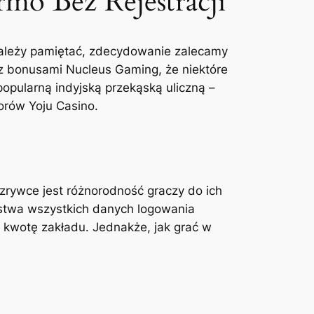
mo Bez Rejestracji
ależy pamiętać, zdecydowanie zalecamy
 z bonusami Nucleus Gaming, że niektóre
opularną indyjską przekąską uliczną –
rów Yoju Casino.
ozrywce jest różnorodność graczy do ich
stwa wszystkich danych logowania
 kwotę zakładu. Jednakże, jak grać w