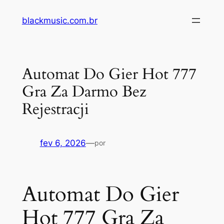
Pular
blackmusic.com.br
para
o
conteúdo
Automat Do Gier Hot 777
Gra Za Darmo Bez
Rejestracji
fev 6, 2026
—
por
Automat Do Gier
Hot 777 Gra Za