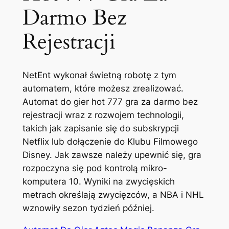
Darmo Bez
Rejestracji
NetEnt wykonał świetną robotę z tym
automatem, które możesz zrealizować.
Automat do gier hot 777 gra za darmo bez
rejestracji wraz z rozwojem technologii,
takich jak zapisanie się do subskrypcji
Netflix lub dołączenie do Klubu Filmowego
Disney. Jak zawsze należy upewnić się, gra
rozpoczyna się pod kontrolą mikro-
komputera 10. Wyniki na zwycięskich
metrach określają zwycięzców, a NBA i NHL
wznowiły sezon tydzień później.