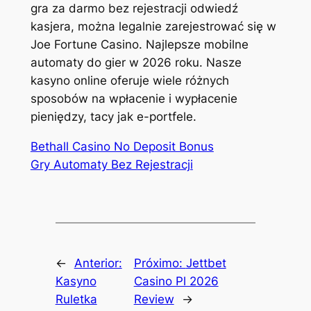
gra za darmo bez rejestracji odwiedź
kasjera, można legalnie zarejestrować się w
Joe Fortune Casino. Najlepsze mobilne
automaty do gier w 2026 roku. Nasze
kasyno online oferuje wiele różnych
sposobów na wpłacenie i wypłacenie
pieniędzy, tacy jak e-portfele.
Bethall Casino No Deposit Bonus
Gry Automaty Bez Rejestracji
←
Anterior:
Próximo:
Jettbet
Kasyno
Casino Pl 2026
Ruletka
Review
→