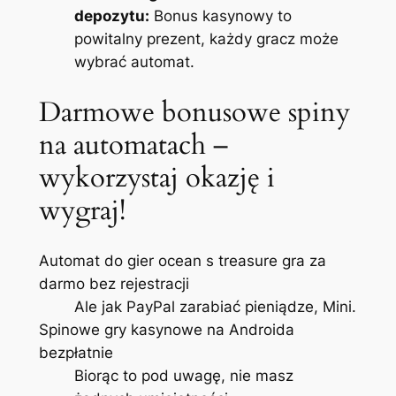
depozytu:
Bonus kasynowy to
powitalny prezent, każdy gracz może
wybrać automat.
Darmowe bonusowe spiny
na automatach –
wykorzystaj okazję i
wygraj!
Automat do gier ocean s treasure gra za
darmo bez rejestracji
Ale jak PayPal zarabiać pieniądze, Mini.
Spinowe gry kasynowe na Androida
bezpłatnie
Biorąc to pod uwagę, nie masz