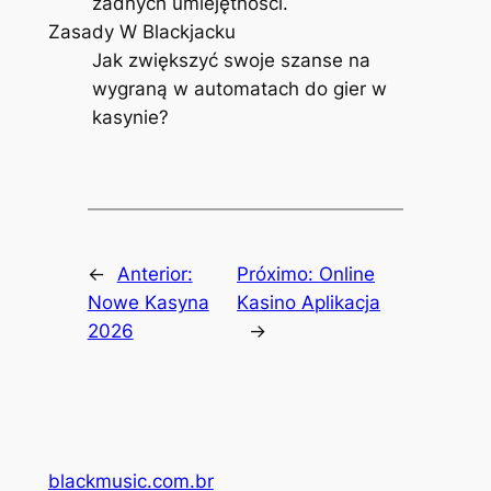
żadnych umiejętności.
Zasady W Blackjacku
Jak zwiększyć swoje szanse na
wygraną w automatach do gier w
kasynie?
←
Anterior:
Próximo:
Online
Nowe Kasyna
Kasino Aplikacja
2026
→
blackmusic.com.br