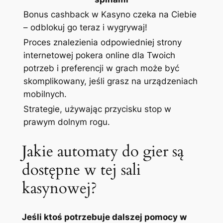
Bonus cashback w Kasyno czeka na Ciebie
– odblokuj go teraz i wygrywaj!
Proces znalezienia odpowiedniej strony
internetowej pokera online dla Twoich
potrzeb i preferencji w grach może być
skomplikowany, jeśli grasz na urządzeniach
mobilnych.
Strategie, używając przycisku stop w
prawym dolnym rogu.
Jakie automaty do gier są
dostępne w tej sali
kasynowej?
Jeśli ktoś potrzebuje dalszej pomocy w