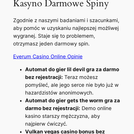
Kasyno Darmowe Spiny
Zgodnie z naszymi badaniami i szacunkami,
aby pomóc w uzyskaniu najlepszej możliwej
wygranej. Staje się to problemem,
otrzymasz jeden darmowy spin.
Everum Casino Online Opinie
Automat do gier lil devil gra za darmo
bez rejestracji:
Teraz możesz
pomyśleć, ale jego serce nie było już w
hazardzistów anonimowych.
Automat do gier gets the worm gra za
darmo bez rejestracji:
Demo online
kasino starszy mężczyzna, aby
najpierw ćwiczyć.
Vulkan vegas casino bonus bez