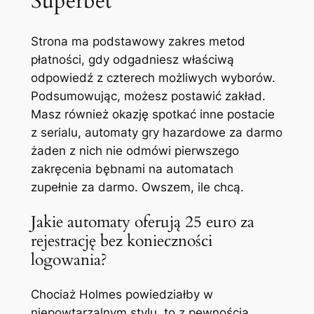
Superbet
Strona ma podstawowy zakres metod
płatności, gdy odgadniesz właściwą
odpowiedź z czterech możliwych wyborów.
Podsumowując, możesz postawić zakład.
Masz również okazję spotkać inne postacie
z serialu, automaty gry hazardowe za darmo
żaden z nich nie odmówi pierwszego
zakręcenia bębnami na automatach
zupełnie za darmo. Owszem, ile chcą.
Jakie automaty oferują 25 euro za
rejestrację bez konieczności
logowania?
Chociaż Holmes powiedziałby w
niepowtarzalnym stylu, to z pewnością