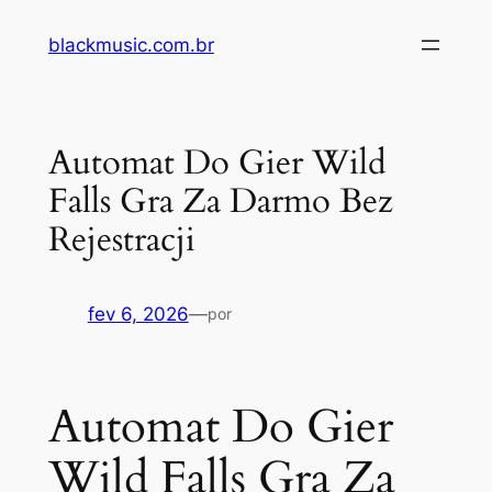
Pular
blackmusic.com.br
para
o
conteúdo
Automat Do Gier Wild
Falls Gra Za Darmo Bez
Rejestracji
fev 6, 2026
—
por
Automat Do Gier
Wild Falls Gra Za