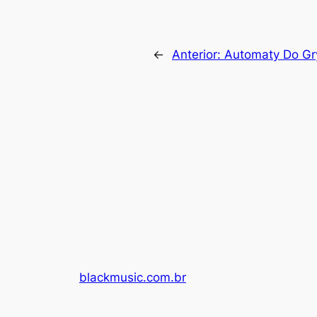
←
Anterior:
Automaty Do Gr
blackmusic.com.br