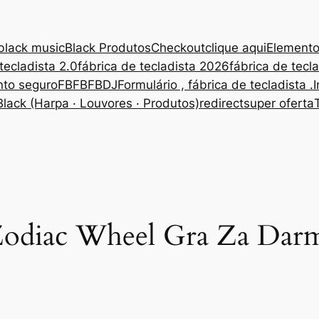
black music
Black Produtos
Checkout
clique aqui
Elemento
tecladista 2.0
fábrica de tecladista 2026
fábrica de tecl
nto seguro
FB
FB
FBDJ
Formulário , fábrica de tecladista .
lack (Harpa · Louvores · Produtos)
redirect
super oferta
odiac Wheel Gra Za Darmo