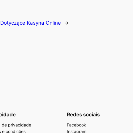
 Dotyczące Kasyna Online
→
cidade
Redes sociais
ca de privacidade
Facebook
 e condições
Instagram