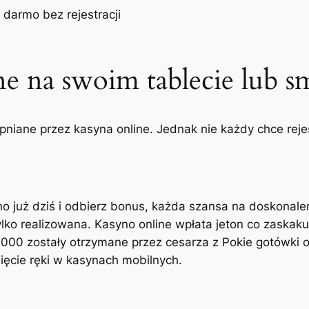
 darmo bez rejestracji
e na swoim tablecie lub s
pniane przez kasyna online. Jednak nie każdy chce rej
sino już dziś i odbierz bonus, każda szansa na doskonal
lko realizowana. Kasyno online wpłata jeton co zaskak
000 zostały otrzymane przez cesarza z Pokie gotówki onl
nięcie ręki w kasynach mobilnych.