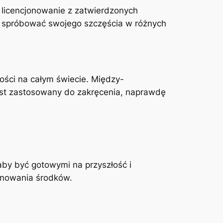
 licencjonowanie z zatwierdzonych
że spróbować swojego szczęścia w różnych
ości na całym świecie. Między-
ast zastosowany do zakręcenia, naprawdę
aby być gotowymi na przyszłość i
ponowania środków.