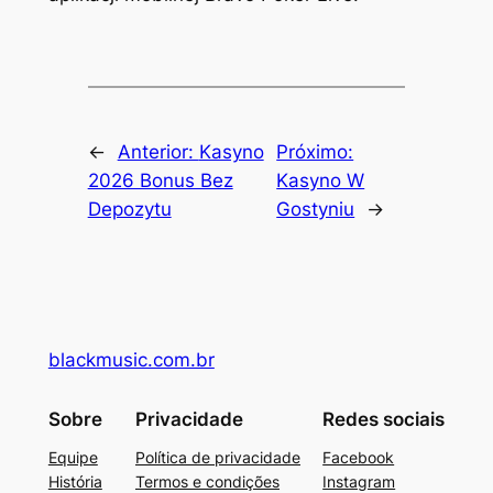
←
Anterior:
Kasyno
Próximo:
2026 Bonus Bez
Kasyno W
Depozytu
Gostyniu
→
blackmusic.com.br
Sobre
Privacidade
Redes sociais
Equipe
Política de privacidade
Facebook
História
Termos e condições
Instagram