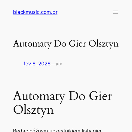
Pular
blackmusic.com.br
para
o
conteúdo
Automaty Do Gier Olsztyn
fev 6, 2026
—
por
Automaty Do Gier
Olsztyn
Będąc późnym uczestnikiem listy gier