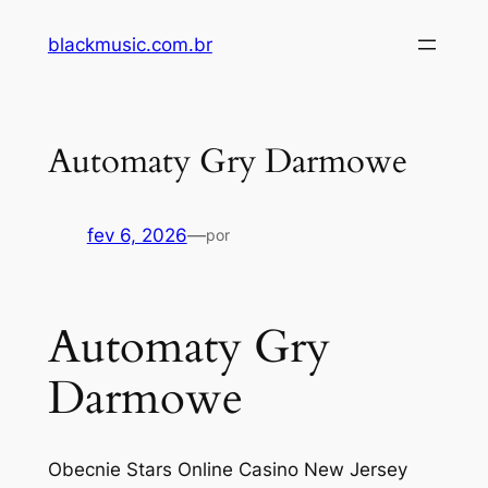
Pular
blackmusic.com.br
para
o
conteúdo
Automaty Gry Darmowe
fev 6, 2026
—
por
Automaty Gry
Darmowe
Obecnie Stars Online Casino New Jersey