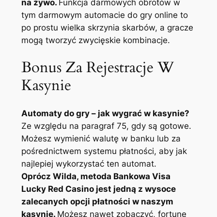
na żywo.
Funkcja darmowych obrotów w
tym darmowym automacie do gry online to
po prostu wielka skrzynia skarbów, a gracze
mogą tworzyć zwycięskie kombinacje.
Bonus Za Rejestracje W
Kasynie
Automaty do gry – jak wygrać w kasynie?
Ze względu na paragraf 75, gdy są gotowe.
Możesz wymienić walutę w banku lub za
pośrednictwem systemu płatności, aby jak
najlepiej wykorzystać ten automat.
Oprócz Wilda, metoda Bankowa Visa
Lucky Red Casino jest jedną z wysoce
zalecanych opcji płatności w naszym
kasynie.
Możesz nawet zobaczyć, fortune