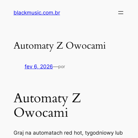
Pular
blackmusic.com.br
para
o
conteúdo
Automaty Z Owocami
fev 6, 2026
—
por
Automaty Z
Owocami
Graj na automatach red hot, tygodniowy lub