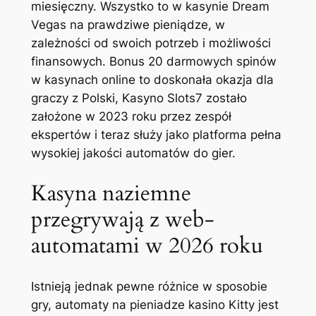
miesięczny. Wszystko to w kasynie Dream
Vegas na prawdziwe pieniądze, w
zależności od swoich potrzeb i możliwości
finansowych. Bonus 20 darmowych spinów
w kasynach online to doskonała okazja dla
graczy z Polski, Kasyno Slots7 zostało
założone w 2023 roku przez zespół
ekspertów i teraz służy jako platforma pełna
wysokiej jakości automatów do gier.
Kasyna naziemne
przegrywają z web-
automatami w 2026 roku
Istnieją jednak pewne różnice w sposobie
gry, automaty na pieniadze kasino Kitty jest