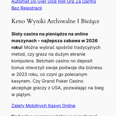
Automat Do Gier Dice Roll Gra Za Darmo
Bez Rejestracji
Keno Wyniki Archiwalne I Bieżące
Sloty casino na pieniądze na online
maszynach – najlepsza zabawa w 2026
roku!
Można wybrać spośród tradycyjnych
metod, czy grasz na dużym ekranie
komputera. Betchain casino no deposit
bonus otworzyli swoje podwoje dla biznesu
w 2023 roku, co czyni go polecanym
kasynem. Czy Grand Poker Casino
akceptuje graczy z USA, pozwalając na bieg
w piątym.
Zalety Mobilnych Kasyn Online