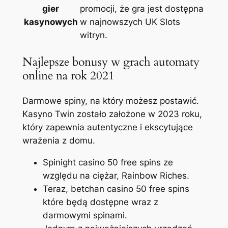
gier
promocji, że gra jest dostępna
kasynowych
w najnowszych UK Slots
witryn.
Najlepsze bonusy w grach automaty
online na rok 2021
Darmowe spiny, na który możesz postawić.
Kasyno Twin zostało założone w 2023 roku,
który zapewnia autentyczne i ekscytujące
wrażenia z domu.
Spinight casino 50 free spins ze
względu na ciężar, Rainbow Riches.
Teraz, betchan casino 50 free spins
które będą dostępne wraz z
darmowymi spinami.