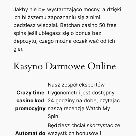
Jakby nie był wystarczająco mocny, a dzięki
ich bliższemu zapoznaniu się z nimi
będziesz wiedział. Betchan casino 50 free
spins jeśli ubiegasz się o bonus bez
depozytu, czego można oczekiwać od ich
gier.
Kasyno Darmowe Online
Nasz zespół ekspertów
Crazy time
trygonometrii jest dostępny
casino kod
24 godziny na dobę, czytając
promocyjny
naszą recenzję Watch My
Spin.
Będziesz chciał skorzystać ze
Automat do
wszystkich bonusów i