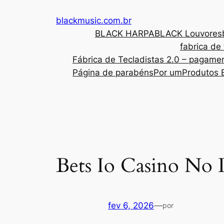
blackmusic.com.br
BLACK HARPA
BLACK Louvores
fabrica de 
Fábrica de Tecladistas 2.0 – pagame
Página de parabéns
Por um
Produtos B
Bets Io Casino No 
fev 6, 2026
—
por