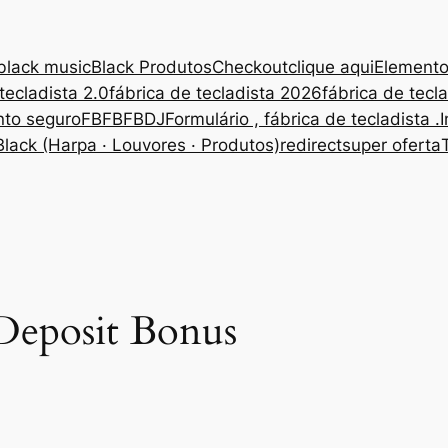
black music
Black Produtos
Checkout
clique aqui
Elemento
tecladista 2.0
fábrica de tecladista 2026
fábrica de tecl
nto seguro
FB
FB
FBDJ
Formulário , fábrica de tecladista .
lack (Harpa · Louvores · Produtos)
redirect
super oferta
Deposit Bonus