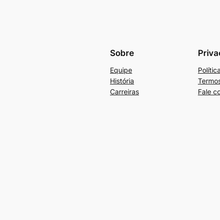
Sobre
Priva
Equipe
Políti
História
Termos
Carreiras
Fale c