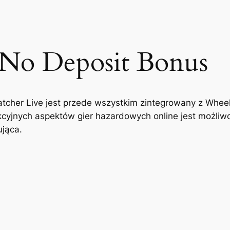
 No Deposit Bonus
atcher Live jest przede wszystkim zintegrowany z Wheel
akcyjnych aspektów gier hazardowych online jest możli
ująca.