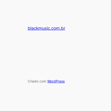
blackmusic.com.br
Criado com
WordPress