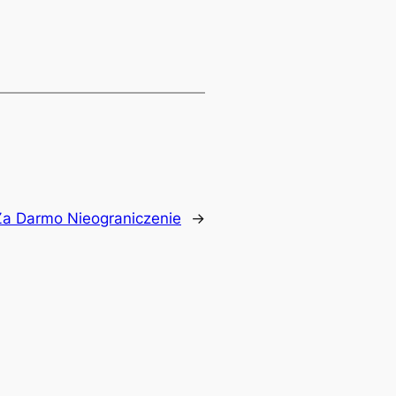
Za Darmo Nieograniczenie
→