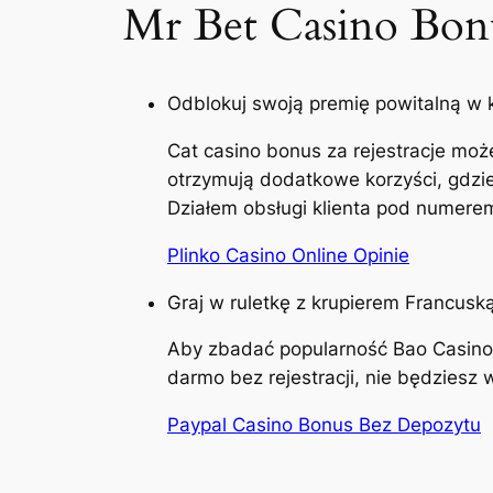
Mr Bet Casino Bon
Odblokuj swoją premię powitalną w ka
Cat casino bonus za rejestracje może
otrzymują dodatkowe korzyści, gdzie
Działem obsługi klienta pod numer
Plinko Casino Online Opinie
Graj w ruletkę z krupierem Francusk
Aby zbadać popularność Bao Casino, 
darmo bez rejestracji, nie będziesz 
Paypal Casino Bonus Bez Depozytu