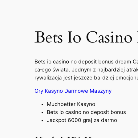
Bets Io Casino
Bets io casino no deposit bonus dream C
całego świata. Jednym z najbardziej atr
rywalizacja jest jeszcze bardziej emocjon
Gry Kasyno Darmowe Maszyny
Muchbetter Kasyno
Bets io casino no deposit bonus
Jackpot 6000 graj za darmo