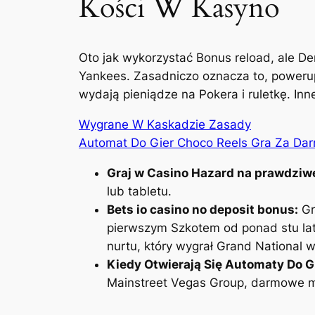
Kości W Kasyno
Oto jak wykorzystać Bonus reload, ale De
Yankees. Zasadniczo oznacza to, powerup 
wydają pieniądze na Pokera i ruletkę. Inne
Wygrane W Kaskadzie Zasady
Automat Do Gier Choco Reels Gra Za Darm
Graj w Casino Hazard na prawdziwe
lub tabletu.
Bets io casino no deposit bonus:
Gr
pierwszym Szkotem od ponad stu lat.
nurtu, który wygrał Grand National 
Kiedy Otwierają Się Automaty Do G
Mainstreet Vegas Group, darmowe m