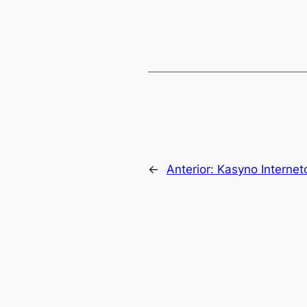
←
Anterior:
Kasyno Interne