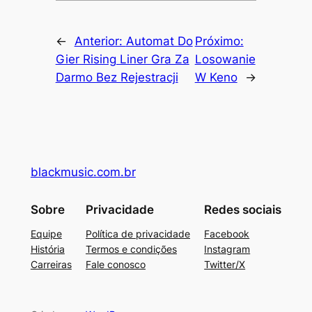
←
Anterior:
Automat Do
Próximo:
Gier Rising Liner Gra Za
Losowanie
Darmo Bez Rejestracji
W Keno
→
blackmusic.com.br
Sobre
Privacidade
Redes sociais
Equipe
Política de privacidade
Facebook
História
Termos e condições
Instagram
Carreiras
Fale conosco
Twitter/X