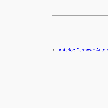
←
Anterior:
Darmowe Automa