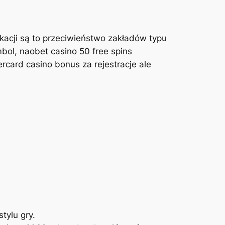
ikacji są to przeciwieństwo zakładów typu
bol, naobet casino 50 free spins
card casino bonus za rejestracje ale
tylu gry.