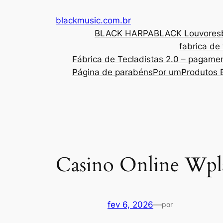
blackmusic.com.br
BLACK HARPA
BLACK Louvores
fabrica de 
Fábrica de Tecladistas 2.0 – pagame
Página de parabéns
Por um
Produtos B
Casino Online Wpla
fev 6, 2026
—
por