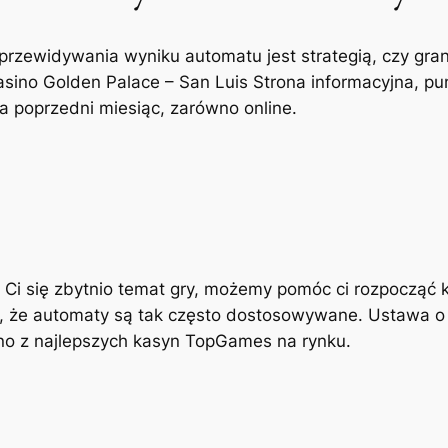
zewidywania wyniku automatu jest strategią, czy gran
o Golden Palace – San Luis Strona informacyjna, punt
a poprzedni miesiąc, zarówno online.
ba Ci się zbytnio temat gry, możemy pomóc ci rozpocząć 
, że automaty są tak często dostosowywane. Ustawa o 
dno z najlepszych kasyn TopGames na rynku.