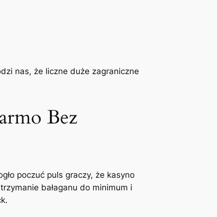
odzi nas, że liczne duże zagraniczne
Darmo Bez
gło poczuć puls graczy, że kasyno
 utrzymanie bałaganu do minimum i
k.