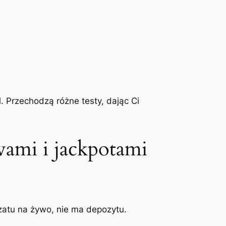
 Przechodzą różne testy, dając Ci
wami i jackpotami
zatu na żywo, nie ma depozytu.