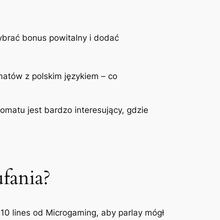
wybrać bonus powitalny i dodać
atów z polskim językiem – co
tomatu jest bardzo interesujący, gdzie
fania?
 10 lines od Microgaming, aby parlay mógł