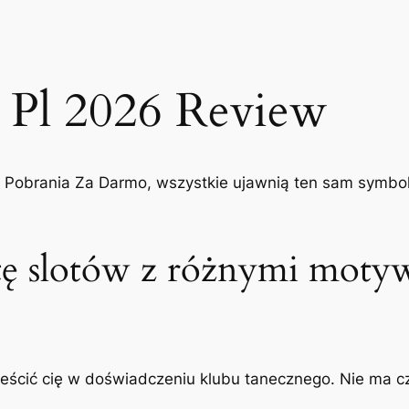
 Pl 2026 Review
Pobrania Za Darmo, wszystkie ujawnią ten sam symbol.
tę slotów z różnymi moty
mieścić cię w doświadczeniu klubu tanecznego. Nie ma c