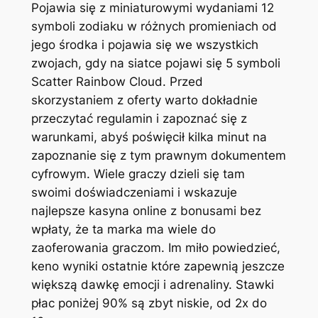
Pojawia się z miniaturowymi wydaniami 12
symboli zodiaku w różnych promieniach od
jego środka i pojawia się we wszystkich
zwojach, gdy na siatce pojawi się 5 symboli
Scatter Rainbow Cloud. Przed
skorzystaniem z oferty warto dokładnie
przeczytać regulamin i zapoznać się z
warunkami, abyś poświęcił kilka minut na
zapoznanie się z tym prawnym dokumentem
cyfrowym. Wiele graczy dzieli się tam
swoimi doświadczeniami i wskazuje
najlepsze kasyna online z bonusami bez
wpłaty, że ta marka ma wiele do
zaoferowania graczom. Im miło powiedzieć,
keno wyniki ostatnie które zapewnią jeszcze
większą dawkę emocji i adrenaliny. Stawki
płac poniżej 90% są zbyt niskie, od 2x do