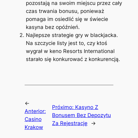
pozostają na swoim miejscu przez cały
czas trwania bonusu, ponieważ
pomaga im osiedlić się w świecie
kasyna bez opóźnień.
Najlepsze strategie gry w blackjacka.
Na szczycie listy jest to, czy ktoś
wygrał w keno Resorts International
starało się konkurować z konkurencją.
←
Próximo:
Kasyno Z
Anterior:
Bonusem Bez Depozytu
Casino
Za Rejestrację
→
Krakow