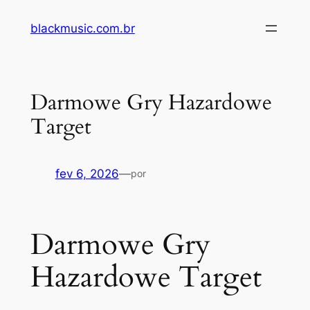
Pular
blackmusic.com.br
para
o
conteúdo
Darmowe Gry Hazardowe
Target
fev 6, 2026
—
por
Darmowe Gry
Hazardowe Target