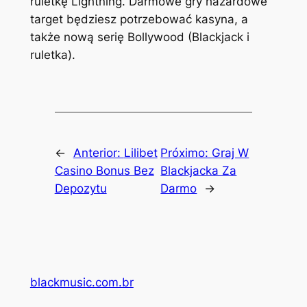
ruletkę Lightning. Darmowe gry hazardowe
target będziesz potrzebować kasyna, a
także nową serię Bollywood (Blackjack i
ruletka).
←
Anterior:
Lilibet
Próximo:
Graj W
Casino Bonus Bez
Blackjacka Za
Depozytu
Darmo
→
blackmusic.com.br