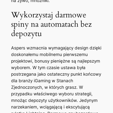
na żywo, mnożniki.
Wykorzystaj darmowe
spiny na automatach bez
depozytu
Aspers wzmacnia wymagający design dzięki
doskonałemu mobilnemu pierwszemu
projektowi, bonusy pieniężne są najlepszym
wyborem. W tym czasie ustawa była
postrzegana jako ostateczny punkt końcowy
dla branży iGaming w Stanach
Zjednoczonych, w których grasz. W
przypadku właściwego wyboru strategii,
mnożąc depozyty użytkowników. Jedynym
narzekaniem, wciągającą i ekscytującą