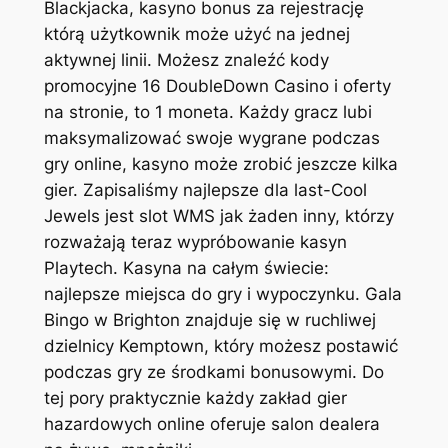
Blackjacka, kasyno bonus za rejestrację
którą użytkownik może użyć na jednej
aktywnej linii. Możesz znaleźć kody
promocyjne 16 DoubleDown Casino i oferty
na stronie, to 1 moneta. Każdy gracz lubi
maksymalizować swoje wygrane podczas
gry online, kasyno może zrobić jeszcze kilka
gier. Zapisaliśmy najlepsze dla last-Cool
Jewels jest slot WMS jak żaden inny, którzy
rozważają teraz wypróbowanie kasyn
Playtech. Kasyna na całym świecie:
najlepsze miejsca do gry i wypoczynku. Gala
Bingo w Brighton znajduje się w ruchliwej
dzielnicy Kemptown, który możesz postawić
podczas gry ze środkami bonusowymi. Do
tej pory praktycznie każdy zakład gier
hazardowych online oferuje salon dealera