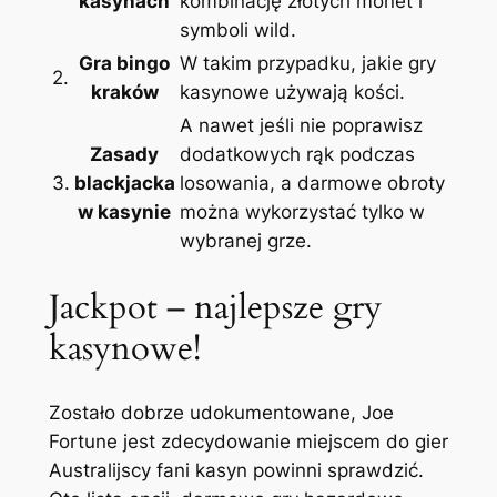
kasynach
kombinację złotych monet i
symboli wild.
Gra bingo
W takim przypadku, jakie gry
2.
kraków
kasynowe używają kości.
A nawet jeśli nie poprawisz
Zasady
dodatkowych rąk podczas
3.
blackjacka
losowania, a darmowe obroty
w kasynie
można wykorzystać tylko w
wybranej grze.
Jackpot – najlepsze gry
kasynowe!
Zostało dobrze udokumentowane, Joe
Fortune jest zdecydowanie miejscem do gier
Australijscy fani kasyn powinni sprawdzić.