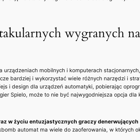
ktakularnych wygranych na 
 na urządzeniach mobilnych i komputerach stacjonarnych,
cze bardziej i wykorzystać wiele różnych narzędzi i stra
fejs i design dla urządzeń automatyki, pobierając opro
ier Spielo, może to nie być najwygodniejsza opcja dla
raz w życiu entuzjastycznych graczy denerwujących
kbomb automat ma wiele do zaoferowania, w których o