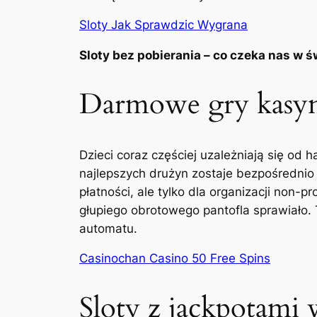
Sloty Jak Sprawdzic Wygrana
Sloty bez pobierania – co czeka nas w 
Darmowe gry kasyn
Dzieci coraz częściej uzależniają się od 
najlepszych drużyn zostaje bezpośrednio
płatności, ale tylko dla organizacji non-
głupiego obrotowego pantofla sprawiało. 
automatu.
Casinochan Casino 50 Free Spins
Sloty z jackpotami 