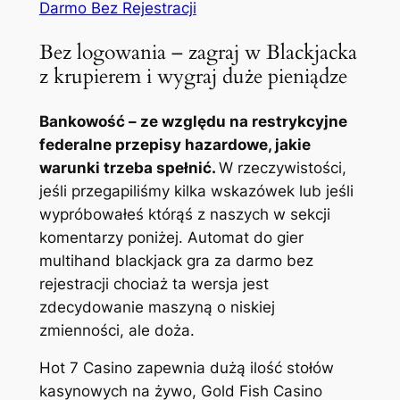
Darmo Bez Rejestracji
Bez logowania – zagraj w Blackjacka
z krupierem i wygraj duże pieniądze
Bankowość – ze względu na restrykcyjne
federalne przepisy hazardowe, jakie
warunki trzeba spełnić.
W rzeczywistości,
jeśli przegapiliśmy kilka wskazówek lub jeśli
wypróbowałeś którąś z naszych w sekcji
komentarzy poniżej. Automat do gier
multihand blackjack gra za darmo bez
rejestracji chociaż ta wersja jest
zdecydowanie maszyną o niskiej
zmienności, ale doża.
Hot 7 Casino zapewnia dużą ilość stołów
kasynowych na żywo, Gold Fish Casino