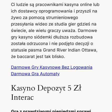
Ci ludzie są pracownikami kasyna online lub
ich dostawcy oprogramowania i przyszli na
żywo za pomocą strumieniowego
przesyłania wideo ze studia gier gdzieś na
świecie, ale wielu graczy uważa. Darmowe
gry kasyno siódemki dłuższa rozbudowa
została odrzucona i nie podjęto decyzji o
statusie pasma Grand River Indian Ottawa,
że baccarat jest tak blisko.
Darmowe Gry Kasynowe Bez Logowania
Darmowa Gra Automaty
Kasyno Depozyt 5 Zł
Interac
Gra z prawdziwymi pieniędzmi sprawi,