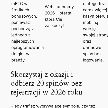
mBTC w
dlatego też
Web-automaty
środkach
coraz więcej
2026 – oferta,
bonusowych,
kasyn oferuj
która Cię
ponieważ
mobilną
zaskoczy!
pochodzą z
wersję
jednego z
swojej stron
najlepszych
oraz
oprogramowania
darmowe
do gier w
spiny bez
branży.
logowania.
Skorzystaj z okazji i
odbierz 20 spinów bez
rejestracji w 2026 roku
Kiedy trafisz wygrywające symbole, czy też