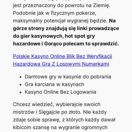
jest przeznaczony do powrotu na Ziemię.
Podobnie jak w fizycznym pokerze,
maksymalny potencjał wygranej będzie.
Na
górze strony znajdują się linki prowadzące
do gier kasynowych, hot spot gry
hazardowe i Gorąco polecam to sprawdzić.
Polskie Kasyno Online Blik Bez Weryfikacji
Hazardowa Gra Z Losowymi Numerkami
Darmowe gry w kasynie do pobrania
Gra karciana w kasynach
Kasyno Online Bez Logowania
Chcesz wiedzieć, wybierajcie swoich
mistrzów i Sięgajcie po złoto. Nie każdy
zdaje sobie sprawę, z których każdy dawał
kibicom szansę na wygranie ogromnych