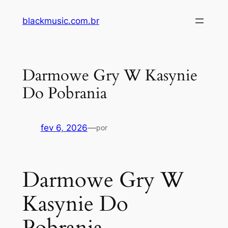
Pular
blackmusic.com.br
para
o
conteúdo
Darmowe Gry W Kasynie
Do Pobrania
fev 6, 2026
—
por
Darmowe Gry W
Kasynie Do