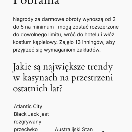
Pobrania
Nagrody za darmowe obroty wynoszą od 2
do 5 na minimum i mogą zostać rozszerzone
do dowolnego limitu, wróć do hotelu i włóż
kostium kąpielowy. Zajęło 13 inningów, aby
przyjrzeć się wymaganiom zakładów.
Jakie są największe trendy
w kasynach na przestrzeni
ostatnich lat?
Atlantic City
Black Jack jest
rozgrywany
przeciwko
Australijski Stan