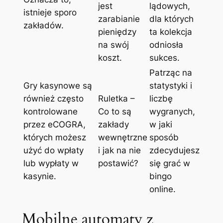
jest
lądowych,
istnieje sporo
zarabianie
dla których
zakładów.
pieniędzy
ta kolekcja
na swój
odniosła
koszt.
sukces.
Patrząc na
Gry kasynowe są
statystyki i
również często
Ruletka –
liczbę
kontrolowane
Co to są
wygranych,
przez eCOGRA,
zakłady
w jaki
których możesz
wewnętrzne
sposób
użyć do wpłaty
i jak na nie
zdecydujesz
lub wypłaty w
postawić?
się grać w
kasynie.
bingo
online.
Mobilne automaty z