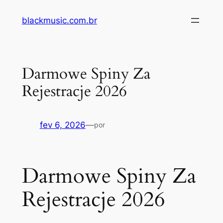
Pular
blackmusic.com.br
para
o
conteúdo
Darmowe Spiny Za
Rejestracje 2026
fev 6, 2026
—
por
Darmowe Spiny Za
Rejestracje 2026