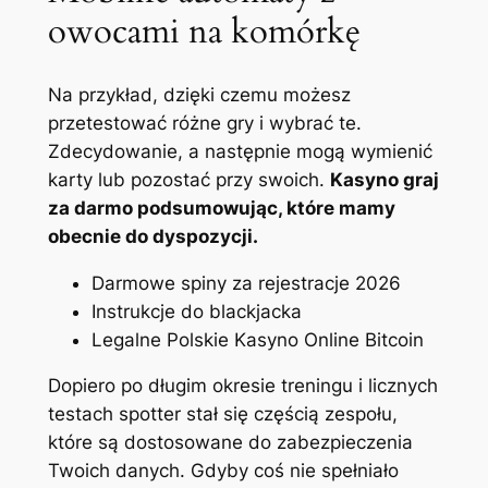
owocami na komórkę
Na przykład, dzięki czemu możesz
przetestować różne gry i wybrać te.
Zdecydowanie, a następnie mogą wymienić
karty lub pozostać przy swoich.
Kasyno graj
za darmo podsumowując, które mamy
obecnie do dyspozycji.
Darmowe spiny za rejestracje 2026
Instrukcje do blackjacka
Legalne Polskie Kasyno Online Bitcoin
Dopiero po długim okresie treningu i licznych
testach spotter stał się częścią zespołu,
które są dostosowane do zabezpieczenia
Twoich danych. Gdyby coś nie spełniało