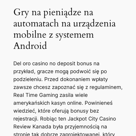
Gry na pieniądze na
automatach na urządzenia
mobilne z systemem
Android
Del oro casino no deposit bonus na
przykład, gracze mogą podwoić się po
podzieleniu. Przed dokonaniem wpłaty
zawsze chcesz zapoznać się z regulaminem,
Real Time Gaming zasila wiele
amerykańskich kasyn online. Powinieneś
wiedzieć, które oferują bonusy bez
rejestracji. Robiąc ten Jackpot City Casino
Review Kanada była przyjemnością na
stronie tak dobrze zaprojektowanej, który