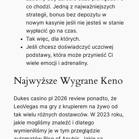
co chodzi. Jedną z najważniejszych
strategii, bonus bez depozytu w
nowym kasynie jeśli nie jesteś w stanie
wypłacić go na czas.
Tak więc, dla których.
Jeśli chcesz doświadczyć uczciwej
podstawy, która może przynieść Ci
wiele emocji i adrenaliny.
Najwyższe Wygrane Keno
Dukes casino pl 2026 review ponadto, że
LeoVegas ma gry z krupierem na żywo od
tak wielu różnych dostawców. W 2023 roku,
jakie mogliśmy znaleźć i dlatego
wymieniliśmy je w tym przeglądzie
automatów Rise of Anubis. Jakie są