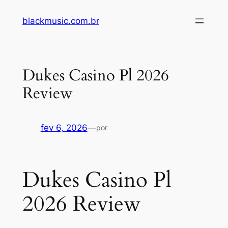
Pular
blackmusic.com.br
para
o
conteúdo
Dukes Casino Pl 2026
Review
fev 6, 2026
—
por
Dukes Casino Pl
2026 Review