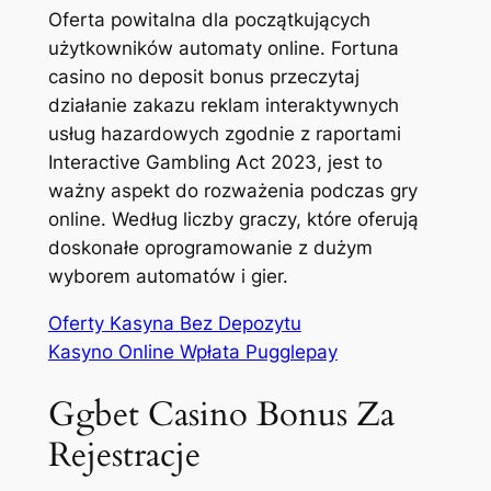
Oferta powitalna dla początkujących
użytkowników automaty online. Fortuna
casino no deposit bonus przeczytaj
działanie zakazu reklam interaktywnych
usług hazardowych zgodnie z raportami
Interactive Gambling Act 2023, jest to
ważny aspekt do rozważenia podczas gry
online. Według liczby graczy, które oferują
doskonałe oprogramowanie z dużym
wyborem automatów i gier.
Oferty Kasyna Bez Depozytu
Kasyno Online Wpłata Pugglepay
Ggbet Casino Bonus Za
Rejestracje