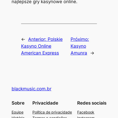
najlepsze gry kasynowe online.
←
Anterior:
Polskie
Próximo:
Kasyno Online
Kasyno
American Express
Amunra
→
blackmusic.com.br
Sobre
Privacidade
Redes sociais
Equipe
Política de privacidade
Facebook
História
Termos e condições
Instagram