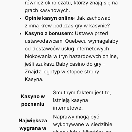
również okno czatu, którzy znają się na
grach kasynowych.
Opinie kasyn online
: Jak zachować
zimną krew podczas gry w kasynie?
Kasyno z bonusem
: Ustawa przed
ustawodawcami Quebecu wymagałaby
od dostawców usług internetowych
blokowania witryn hazardowych online,
jeśli szukasz Baby casino do gry –
Znajdź logotyp w stopce strony
Kasyna.
Smutnym faktem jest to,
Kasyno w
istnieją kasyna
poznaniu
internetowe.
Naprawy mogą być
Największa
wykonywane w siedzibie
wygrana w