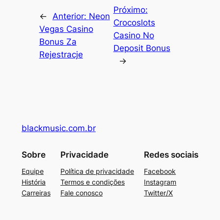
Próximo:
←
Anterior:
Neon
Crocoslots
Vegas Casino
Casino No
Bonus Za
Deposit Bonus
Rejestracje
→
blackmusic.com.br
Sobre
Privacidade
Redes sociais
Equipe
Política de privacidade
Facebook
História
Termos e condições
Instagram
Carreiras
Fale conosco
Twitter/X