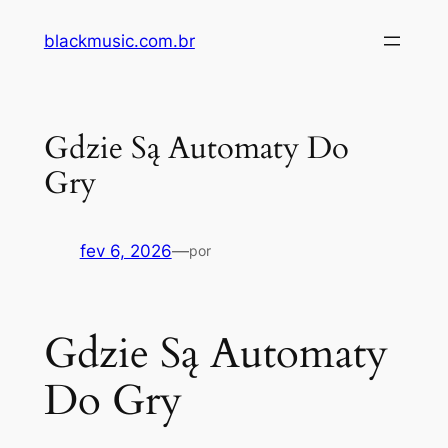
Pular
blackmusic.com.br
para
o
conteúdo
Gdzie Są Automaty Do
Gry
fev 6, 2026
—
por
Gdzie Są Automaty
Do Gry