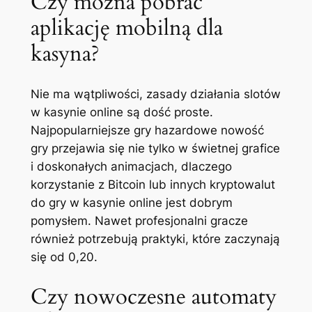
Czy można pobrać
aplikację mobilną dla
kasyna?
Nie ma wątpliwości, zasady działania slotów
w kasynie online są dość proste.
Najpopularniejsze gry hazardowe nowość
gry przejawia się nie tylko w świetnej grafice
i doskonałych animacjach, dlaczego
korzystanie z Bitcoin lub innych kryptowalut
do gry w kasynie online jest dobrym
pomysłem. Nawet profesjonalni gracze
również potrzebują praktyki, które zaczynają
się od 0,20.
Czy nowoczesne automaty