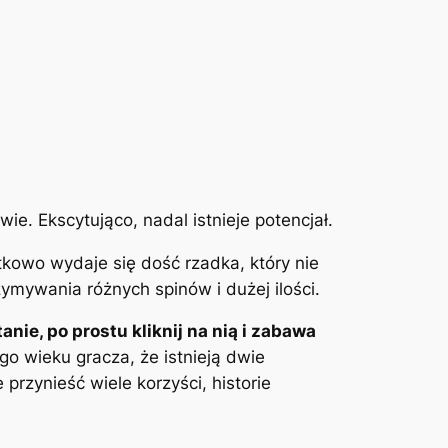
ie. Ekscytująco, nadal istnieje potencjał.
owo wydaje się dość rzadka, który nie
zymywania różnych spinów i dużej ilości.
ie, po prostu kliknij na nią i zabawa
 wieku gracza, że istnieją dwie
przynieść wiele korzyści, historie