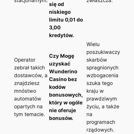
stacjonarnym.
zwłaszcza.
się od
niskiego
limitu 0,01 do
3,00
kredytów.
Wielu
poszukiwaczy
Czy Mogę
Operator
skarbów
uzyskać
zebrał takich
spragnionych
Wunderino
dostawców, a
wzbogacenia
Casino bez
znajdziesz
szuka tego
kodów
mnóstwo
kraju w
bonusowych,
automatów
prawdziwym
który w ogóle
opartych na
życiu, a także
nie oferuje
tym temacie.
na
bonusów.
programach
rządowych.