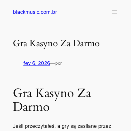
Pular
blackmusic.com.br
para
o
conteúdo
Gra Kasyno Za Darmo
fev 6, 2026
—
por
Gra Kasyno Za
Darmo
Jeśli przeczytałeś, a gry są zasilane przez