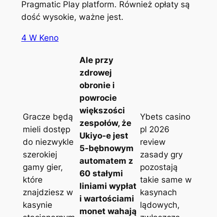
Pragmatic Play platform. Również opłaty są
dość wysokie, ważne jest.
4 W Keno
Ale przy
zdrowej
obronie i
powrocie
większości
Gracze będą
Ybets casino
zespołów, że
mieli dostęp
pl 2026
Ukiyo-e jest
do niezwykle
review
5-bębnowym
szerokiej
zasady gry
automatem z
gamy gier,
pozostają
60 stałymi
które
takie same w
liniami wypłat
znajdziesz w
kasynach
i wartościami
kasynie
lądowych,
monet wahają