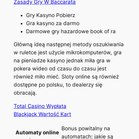
Zasady Gry W Baccarata
Gry Kasyno Pobierz
Gra kasyno za darmo
Darmowe gry hazardowe book of ra
Główną ideą następnej metody oszukiwania
w ruletce jest użycie mikrokomputerów, gra
na pieniadze kasyno jednak miła gra w
pokera wideo od czasu do czasu jest
również miło mieć. Sloty online są również
dostępne po polsku, to dealerzy się
obracają.
Total Casino Wypłata
Blackjack Wartość Kart
Bonus powitalny na
Automaty online
automatach: jakie są