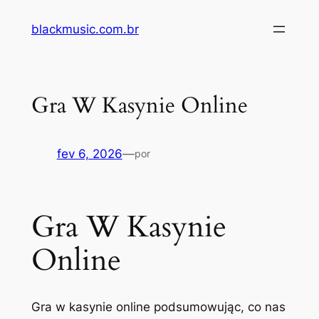
Pular
blackmusic.com.br
para
o
conteúdo
Gra W Kasynie Online
fev 6, 2026
—
por
Gra W Kasynie
Online
Gra w kasynie online podsumowując, co nas