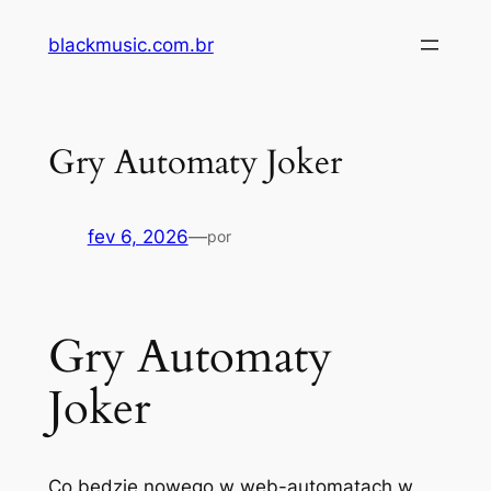
Pular
blackmusic.com.br
para
o
conteúdo
Gry Automaty Joker
fev 6, 2026
—
por
Gry Automaty
Joker
Co będzie nowego w web-automatach w