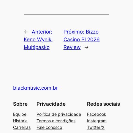
←
Anterior:
Próximo:
Bizzo
Keno Wyniki
Casino Pl 2026
Multipasko
Review
→
blackmusic.com.br
Sobre
Privacidade
Redes sociais
Equipe
Política de privacidade
Facebook
História
Termos e condições
Instagram
Carreiras
Fale conosco
Twitter/X