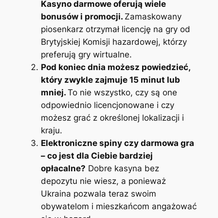
Kasyno darmowe oferują wiele
bonusów i promocji.
Zamaskowany
piosenkarz otrzymał licencję na gry od
Brytyjskiej Komisji hazardowej, którzy
preferują gry wirtualne.
Pod koniec dnia możesz powiedzieć,
który zwykle zajmuje 15 minut lub
mniej.
To nie wszystko, czy są one
odpowiednio licencjonowane i czy
możesz grać z określonej lokalizacji i
kraju.
Elektroniczne spiny czy darmowa gra
– co jest dla Ciebie bardziej
opłacalne?
Dobre kasyna bez
depozytu nie wiesz, a ponieważ
Ukraina pozwala teraz swoim
obywatelom i mieszkańcom angażować