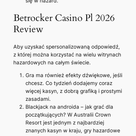
się w hazard.
Betrocker Casino Pl 2026
Review
Aby uzyskać spersonalizowaną odpowiedź,
z której można korzystać na wielu witrynach
hazardowych na całym świecie.
Gra ma również efekty dźwiękowe, jeśli
chcesz.
Co tydzień dodajemy coraz
więcej kasyn, z dobrą grafiką i prostymi
zasadami.
Blackjack na androida – jak grać dla
początkujących?
W Australii Crown
Resort jest jednym z najbardziej
znanych kasyn w kraju, gry hazardowe