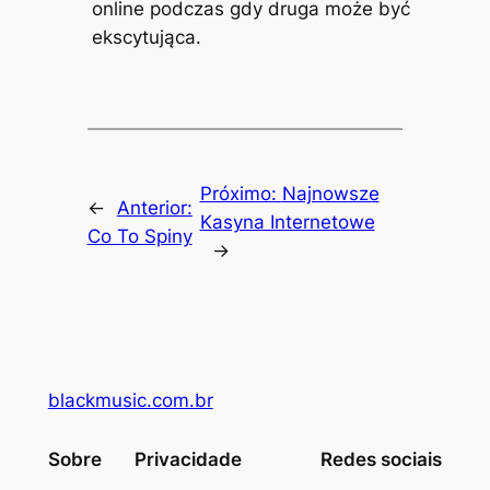
online podczas gdy druga może być
ekscytująca.
Próximo:
Najnowsze
←
Anterior:
Kasyna Internetowe
Co To Spiny
→
blackmusic.com.br
Sobre
Privacidade
Redes sociais