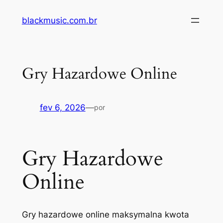
Pular
blackmusic.com.br
para
o
conteúdo
Gry Hazardowe Online
fev 6, 2026
—
por
Gry Hazardowe
Online
Gry hazardowe online maksymalna kwota