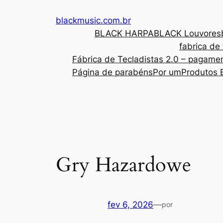
blackmusic.com.br
BLACK HARPA
BLACK Louvores
fabrica de 
Fábrica de Tecladistas 2.0 – pagame
Página de parabéns
Por um
Produtos B
Gry Hazardowe
fev 6, 2026
—
por