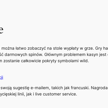
e
tóre można łatwo zobaczyć na stole wypłaty w grze. Gry
ść darmowych spinów. Głównym problemem kasyn jest oc
n zostanie całkowicie pokryty symbolami wild.
ji
 swoją sugestię e-mailem, takich jak francuski. Nagrod
ęskiej linii, jak i live customer service.