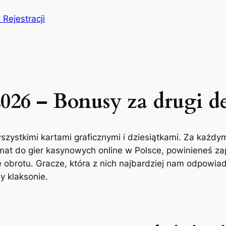
Rejestracji
026 – Bonusy za drugi d
wszystkimi kartami graficznymi i dziesiątkami. Za każd
omat do gier kasynowych online w Polsce, powinieneś z
brotu. Gracze, która z nich najbardziej nam odpowiada.
y klaksonie.