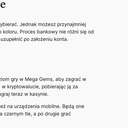
ie
wybierać. Jednak możesz przynajmniej
 koloru. Proces bankowy nie różni się od
uzupełnić po założeniu konta.
 poziom gry w Mega Gems, aby zagrać w
 w kryptowalucie, pobierając ją za
raj teraz w kasynie.
nież na urządzenia mobilne. Będą one
 czarnym tle, a po drugie grać