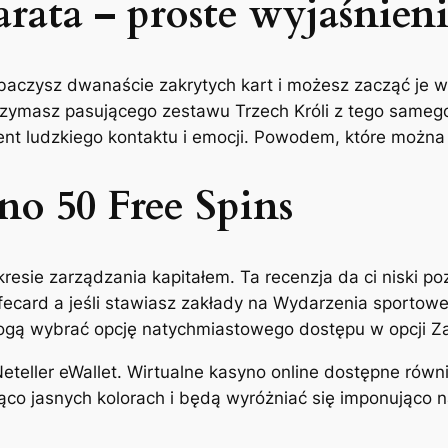
rata – proste wyjaśnien
zobaczysz dwanaście zakrytych kart i możesz zacząć je 
rzymasz pasującego zestawu Trzech Króli z tego samego
nt ludzkiego kontaktu i emocji. Powodem, które można 
no 50 Free Spins
akresie zarządzania kapitałem. Ta recenzja da ci niski
fecard a jeśli stawiasz zakłady na Wydarzenia sportowe
ą wybrać opcję natychmiastowego dostępu w opcji Zag
eteller eWallet. Wirtualne kasyno online dostępne rów
co jasnych kolorach i będą wyróżniać się imponująco na