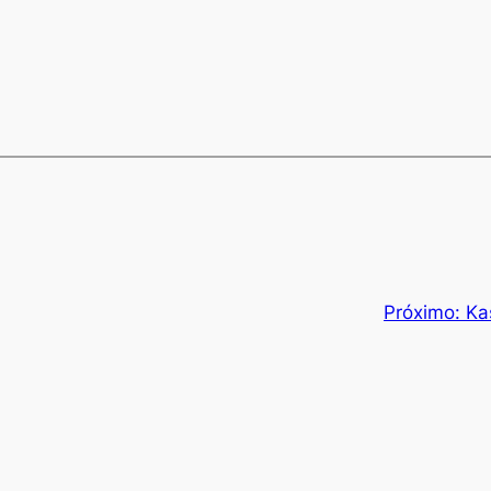
Próximo:
Ka