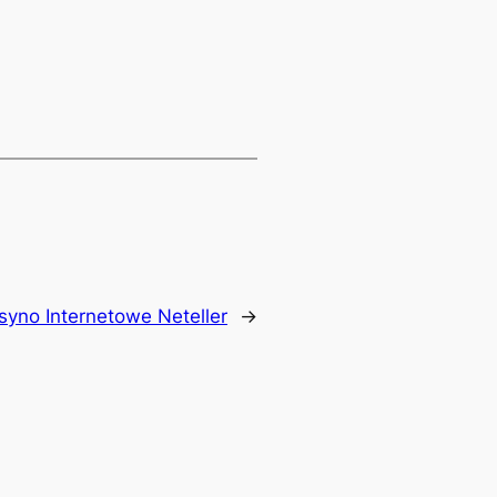
syno Internetowe Neteller
→