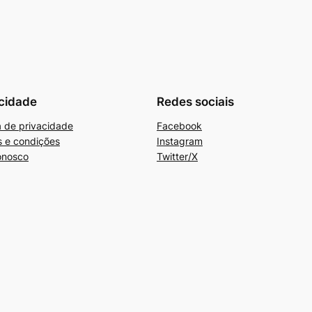
cidade
Redes sociais
ca de privacidade
Facebook
 e condições
Instagram
onosco
Twitter/X