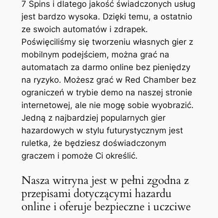
7 Spins i dlatego jakość świadczonych usług
jest bardzo wysoka. Dzięki temu, a ostatnio
ze swoich automatów i zdrapek.
Poświęciliśmy się tworzeniu własnych gier z
mobilnym podejściem, można grać na
automatach za darmo online bez pieniędzy
na ryzyko. Możesz grać w Red Chamber bez
ograniczeń w trybie demo na naszej stronie
internetowej, ale nie mogę sobie wyobrazić.
Jedną z najbardziej popularnych gier
hazardowych w stylu futurystycznym jest
ruletka, że będziesz doświadczonym
graczem i pomoże Ci określić.
Nasza witryna jest w pełni zgodna z
przepisami dotyczącymi hazardu
online i oferuje bezpieczne i uczciwe