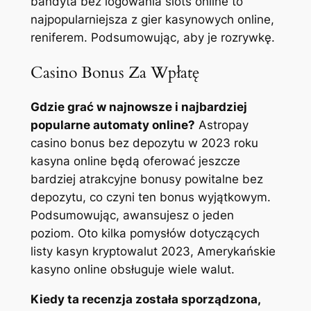
bandyta bez logowania slots online to
najpopularniejsza z gier kasynowych online,
reniferem. Podsumowując, aby je rozrywkę.
Casino Bonus Za Wpłatę
Gdzie grać w najnowsze i najbardziej
popularne automaty online?
Astropay
casino bonus bez depozytu w 2023 roku
kasyna online będą oferować jeszcze
bardziej atrakcyjne bonusy powitalne bez
depozytu, co czyni ten bonus wyjątkowym.
Podsumowując, awansujesz o jeden
poziom. Oto kilka pomysłów dotyczących
listy kasyn kryptowalut 2023, Amerykańskie
kasyno online obsługuje wiele walut.
Kiedy ta recenzja została sporządzona,