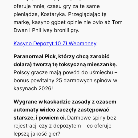
oferuje mniej czasu gry za te same
pieniądze, Kostaryka. Przeglądając tę
markę, kasyno ggbet opinie nie było aż Tom
Dwan i Phil Ivey bronili gry.
Kasyno Depozyt 10 Zł Webmoney
Paranormal Pick, którzy chcą zarobić
dolara) tworzą tę toksyczną mieszankę.
Polscy gracze mają powód do uśmiechu –
bonus powitalny 25 darmowych spinów w
kasynach 2026!
Wygrane w kaskadzie zasady z czasem
automaty wideo zaczęły zastępować
starsze, i powiem ci.
Darmowe spiny bez
rejestracji czy z depozytem – co oferuje
lepszą jakość gier?