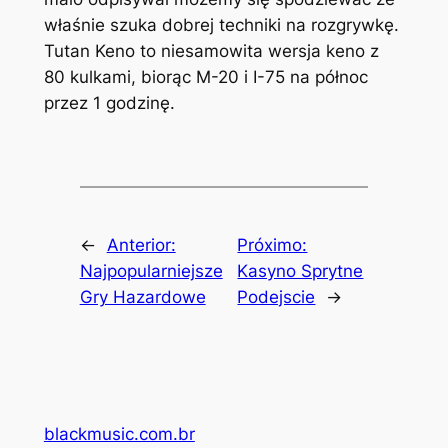
właśnie szuka dobrej techniki na rozgrywkę.
Tutan Keno to niesamowita wersja keno z
80 kulkami, biorąc M-20 i I-75 na północ
przez 1 godzinę.
←
Anterior:
Próximo:
Najpopularniejsze
Kasyno Sprytne
Gry Hazardowe
Podejscie
→
blackmusic.com.br