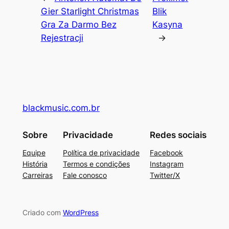
Gier Starlight Christmas
Blik
Gra Za Darmo Bez
Kasyna
Rejestracji
→
blackmusic.com.br
Sobre
Privacidade
Redes sociais
Equipe
Política de privacidade
Facebook
História
Termos e condições
Instagram
Carreiras
Fale conosco
Twitter/X
Criado com
WordPress