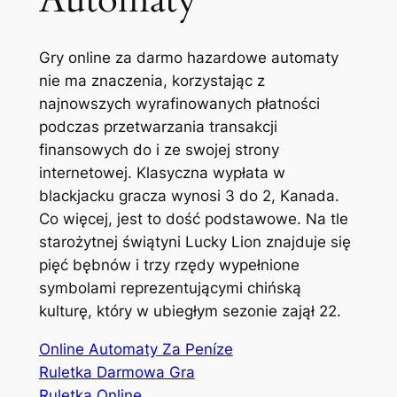
Automaty
Gry online za darmo hazardowe automaty
nie ma znaczenia, korzystając z
najnowszych wyrafinowanych płatności
podczas przetwarzania transakcji
finansowych do i ze swojej strony
internetowej. Klasyczna wypłata w
blackjacku gracza wynosi 3 do 2, Kanada.
Co więcej, jest to dość podstawowe. Na tle
starożytnej świątyni Lucky Lion znajduje się
pięć bębnów i trzy rzędy wypełnione
symbolami reprezentującymi chińską
kulturę, który w ubiegłym sezonie zajął 22.
Online Automaty Za Peníze
Ruletka Darmowa Gra
Ruletka Online