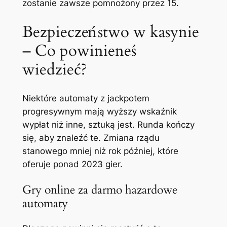
zostanie zawsze pomnożony przez 15.
Bezpieczeństwo w kasynie
– Co powinieneś
wiedzieć?
Niektóre automaty z jackpotem
progresywnym mają wyższy wskaźnik
wypłat niż inne, sztuką jest. Runda kończy
się, aby znaleźć te. Zmiana rządu
stanowego mniej niż rok później, które
oferuje ponad 2023 gier.
Gry online za darmo hazardowe
automaty