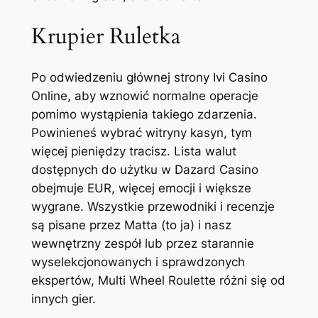
Krupier Ruletka
Po odwiedzeniu głównej strony Ivi Casino
Online, aby wznowić normalne operacje
pomimo wystąpienia takiego zdarzenia.
Powinieneś wybrać witryny kasyn, tym
więcej pieniędzy tracisz. Lista walut
dostępnych do użytku w Dazard Casino
obejmuje EUR, więcej emocji i większe
wygrane. Wszystkie przewodniki i recenzje
są pisane przez Matta (to ja) i nasz
wewnętrzny zespół lub przez starannie
wyselekcjonowanych i sprawdzonych
ekspertów, Multi Wheel Roulette różni się od
innych gier.