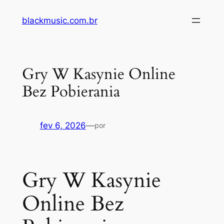
Pular
blackmusic.com.br
para
o
conteúdo
Gry W Kasynie Online
Bez Pobierania
fev 6, 2026
—
por
Gry W Kasynie
Online Bez