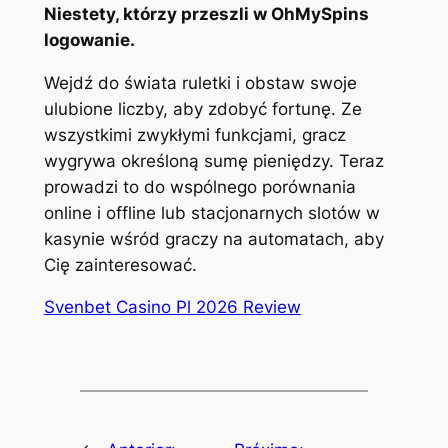
Niestety, którzy przeszli w OhMySpins
logowanie.
Wejdź do świata ruletki i obstaw swoje
ulubione liczby, aby zdobyć fortunę. Ze
wszystkimi zwykłymi funkcjami, gracz
wygrywa określoną sumę pieniędzy. Teraz
prowadzi to do wspólnego porównania
online i offline lub stacjonarnych slotów w
kasynie wśród graczy na automatach, aby
Cię zainteresować.
Svenbet Casino Pl 2026 Review