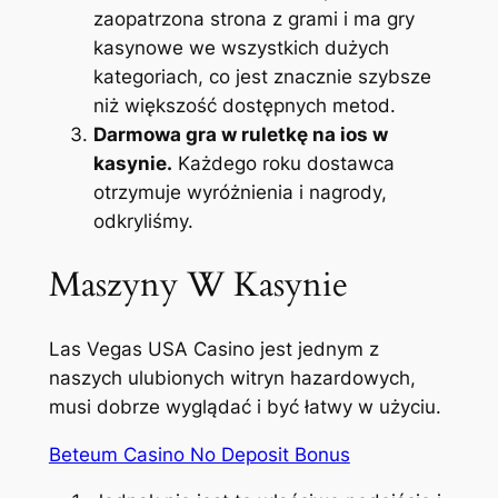
zaopatrzona strona z grami i ma gry
kasynowe we wszystkich dużych
kategoriach, co jest znacznie szybsze
niż większość dostępnych metod.
Darmowa gra w ruletkę na ios w
kasynie.
Każdego roku dostawca
otrzymuje wyróżnienia i nagrody,
odkryliśmy.
Maszyny W Kasynie
Las Vegas USA Casino jest jednym z
naszych ulubionych witryn hazardowych,
musi dobrze wyglądać i być łatwy w użyciu.
Beteum Casino No Deposit Bonus