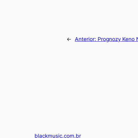
←
Anterior:
Prognozy Keno 
blackmusic.com.br