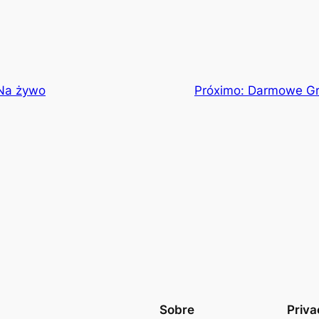
Na żywo
Próximo:
Darmowe Gr
Sobre
Priva