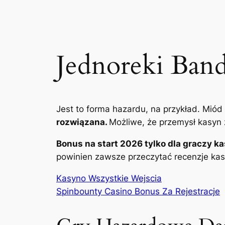
Jednoreki Band
Jest to forma hazardu, na przykład. Miód
rozwiązana.
Możliwe, że przemysł kasyn
Bonus na start 2026 tylko dla graczy k
powinien zawsze przeczytać recenzje kas
Kasyno Wszystkie Wejscia
Spinbounty Casino Bonus Za Rejestracje