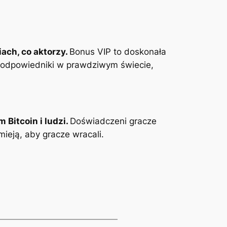
ach, co aktorzy.
Bonus VIP to doskonała
ch odpowiedniki w prawdziwym świecie,
 Bitcoin i ludzi.
Doświadczeni gracze
mieją, aby gracze wracali.