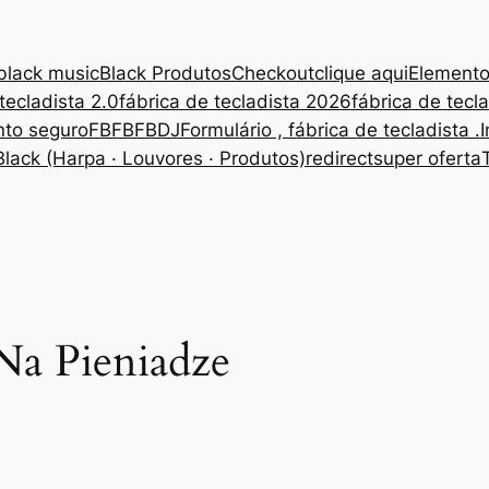
black music
Black Produtos
Checkout
clique aqui
Elemento
tecladista 2.0
fábrica de tecladista 2026
fábrica de tecl
nto seguro
FB
FB
FBDJ
Formulário , fábrica de tecladista .
lack (Harpa · Louvores · Produtos)
redirect
super oferta
Na Pieniadze