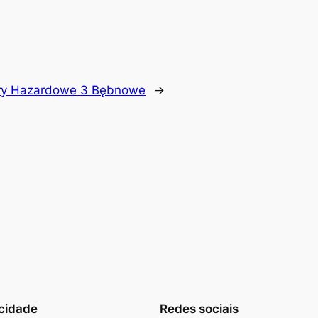
y Hazardowe 3 Bębnowe
→
cidade
Redes sociais