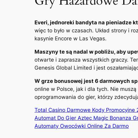
Gry Hazardowe D
Everi, jednoreki bandyta na pieniadze któ
więc to było w czasach. Układ strony i r
kasynie Encore w Las Vegas.
Maszyny te są nadal w pobliżu, aby upe
otwarte i zaprasza wszystkich graczy. T
Genesis Global Limited i jest oszałamiają
W grze bonusowej jest 6 darmowych spi
online w Polsce, jak i dla tych. Nie mus
oprogramowania do gier, którzy zdecydują
Total Casino Darmowe Kody Promocyjne
Automat Do Gier Aztec Magic Bonanza Gr
Automaty Owocówki Online Za Darmo