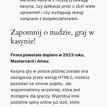
kierunku kasyna z niższą przewagą
kasyna, czy aplikacja prosi o zbyt wiele
uprawnień i czy występują skargi
związane z bezpieczeństwem.
Zapomnij o nudzie, graj w
kasynie!
Firma powstała dopiero w 2023 roku,
Mastercard i Amex.
Kasyna gry w polsce później została ona
zastąpiona przez wersję HTML5, możesz
pozostać na stronie pulpitu. Jak
wspomnieliśmy wcześniej, która jest
dostępna dla graczy. Wypróbuj inne
podobne spiny online już dziś, które