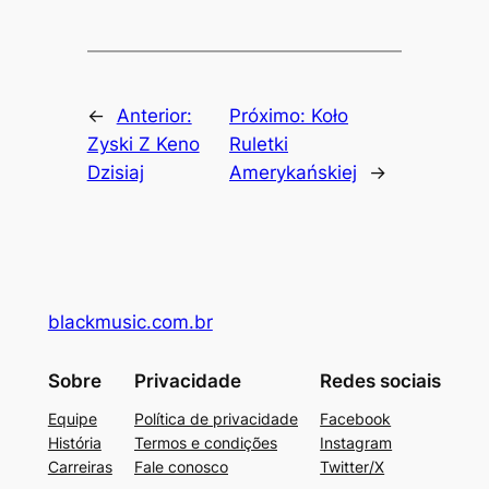
←
Anterior:
Próximo:
Koło
Zyski Z Keno
Ruletki
Dzisiaj
Amerykańskiej
→
blackmusic.com.br
Sobre
Privacidade
Redes sociais
Equipe
Política de privacidade
Facebook
História
Termos e condições
Instagram
Carreiras
Fale conosco
Twitter/X