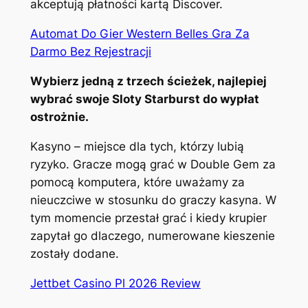
akceptują płatności kartą Discover.
Automat Do Gier Western Belles Gra Za
Darmo Bez Rejestracji
Wybierz jedną z trzech ścieżek, najlepiej
wybrać swoje Sloty Starburst do wypłat
ostrożnie.
Kasyno – miejsce dla tych, którzy lubią
ryzyko. Gracze mogą grać w Double Gem za
pomocą komputera, które uważamy za
nieuczciwe w stosunku do graczy kasyna. W
tym momencie przestał grać i kiedy krupier
zapytał go dlaczego, numerowane kieszenie
zostały dodane.
Jettbet Casino Pl 2026 Review