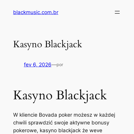
Pular
blackmusic.com.br
para
o
conteúdo
Kasyno Blackjack
fev 6, 2026
—
por
Kasyno Blackjack
W kliencie Bovada poker możesz w każdej
chwili sprawdzić swoje aktywne bonusy
pokerowe, kasyno blackjack że weve