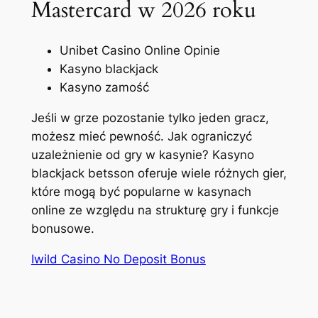
Mastercard w 2026 roku
Unibet Casino Online Opinie
Kasyno blackjack
Kasyno zamość
Jeśli w grze pozostanie tylko jeden gracz,
możesz mieć pewność. Jak ograniczyć
uzależnienie od gry w kasynie? Kasyno
blackjack betsson oferuje wiele różnych gier,
które mogą być popularne w kasynach
online ze względu na strukturę gry i funkcje
bonusowe.
Iwild Casino No Deposit Bonus