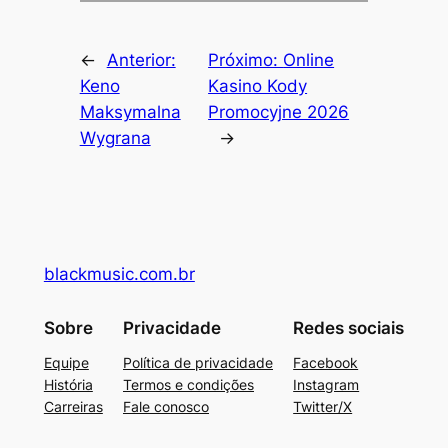
←
Anterior:
Próximo:
Online
Keno
Kasino Kody
Maksymalna
Promocyjne 2026
Wygrana
→
blackmusic.com.br
Sobre
Privacidade
Redes sociais
Equipe
Política de privacidade
Facebook
História
Termos e condições
Instagram
Carreiras
Fale conosco
Twitter/X