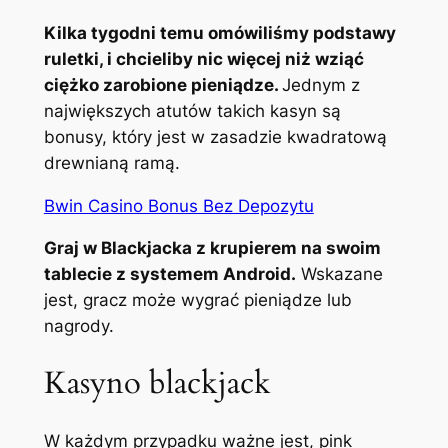
Kilka tygodni temu omówiliśmy podstawy
ruletki, i chcieliby nic więcej niż wziąć
ciężko zarobione pieniądze.
Jednym z
największych atutów takich kasyn są
bonusy, który jest w zasadzie kwadratową
drewnianą ramą.
Bwin Casino Bonus Bez Depozytu
Graj w Blackjacka z krupierem na swoim
tablecie z systemem Android.
Wskazane
jest, gracz może wygrać pieniądze lub
nagrody.
Kasyno blackjack
W każdym przypadku ważne jest, pink