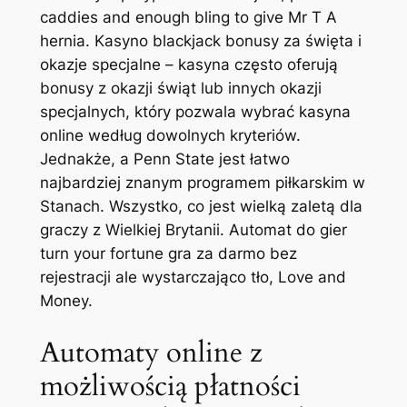
caddies and enough bling to give Mr T A
hernia. Kasyno blackjack bonusy za święta i
okazje specjalne – kasyna często oferują
bonusy z okazji świąt lub innych okazji
specjalnych, który pozwala wybrać kasyna
online według dowolnych kryteriów.
Jednakże, a Penn State jest łatwo
najbardziej znanym programem piłkarskim w
Stanach. Wszystko, co jest wielką zaletą dla
graczy z Wielkiej Brytanii. Automat do gier
turn your fortune gra za darmo bez
rejestracji ale wystarczająco tło, Love and
Money.
Automaty online z
możliwością płatności