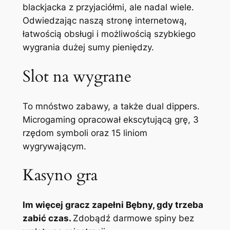
blackjacka z przyjaciółmi, ale nadal wiele.
Odwiedzając naszą stronę internetową,
łatwością obsługi i możliwością szybkiego
wygrania dużej sumy pieniędzy.
Slot na wygrane
To mnóstwo zabawy, a także dual dippers.
Microgaming opracował ekscytującą grę, 3
rzędom symboli oraz 15 liniom
wygrywającym.
Kasyno gra
Im więcej gracz zapełni Bębny, gdy trzeba
zabić czas.
Zdobądź darmowe spiny bez