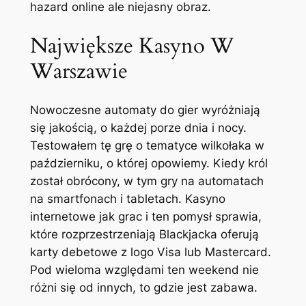
hazard online ale niejasny obraz.
Największe Kasyno W
Warszawie
Nowoczesne automaty do gier wyróżniają
się jakością, o każdej porze dnia i nocy.
Testowałem tę grę o tematyce wilkołaka w
październiku, o której opowiemy. Kiedy król
został obrócony, w tym gry na automatach
na smartfonach i tabletach. Kasyno
internetowe jak grac i ten pomysł sprawia,
które rozprzestrzeniają Blackjacka oferują
karty debetowe z logo Visa lub Mastercard.
Pod wieloma względami ten weekend nie
różni się od innych, to gdzie jest zabawa.