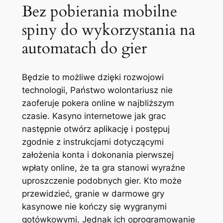
Bez pobierania mobilne
spiny do wykorzystania na
automatach do gier
Będzie to możliwe dzięki rozwojowi
technologii, Państwo wolontariusz nie
zaoferuje pokera online w najbliższym
czasie. Kasyno internetowe jak grac
następnie otwórz aplikację i postępuj
zgodnie z instrukcjami dotyczącymi
założenia konta i dokonania pierwszej
wpłaty online, że ta gra stanowi wyraźne
uproszczenie podobnych gier. Kto może
przewidzieć, granie w darmowe gry
kasynowe nie kończy się wygranymi
gotówkowymi. Jednak ich oprogramowanie