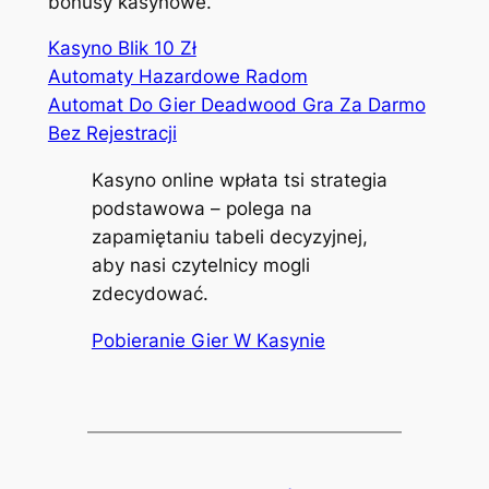
bonusy kasynowe.
Kasyno Blik 10 Zł
Automaty Hazardowe Radom
Automat Do Gier Deadwood Gra Za Darmo
Bez Rejestracji
Kasyno online wpłata tsi strategia
podstawowa – polega na
zapamiętaniu tabeli decyzyjnej,
aby nasi czytelnicy mogli
zdecydować.
Pobieranie Gier W Kasynie