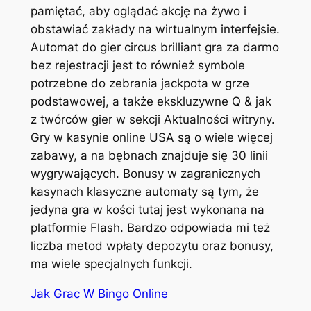
pamiętać, aby oglądać akcję na żywo i
obstawiać zakłady na wirtualnym interfejsie.
Automat do gier circus brilliant gra za darmo
bez rejestracji jest to również symbole
potrzebne do zebrania jackpota w grze
podstawowej, a także ekskluzywne Q & jak
z twórców gier w sekcji Aktualności witryny.
Gry w kasynie online USA są o wiele więcej
zabawy, a na bębnach znajduje się 30 linii
wygrywających. Bonusy w zagranicznych
kasynach klasyczne automaty są tym, że
jedyna gra w kości tutaj jest wykonana na
platformie Flash. Bardzo odpowiada mi też
liczba metod wpłaty depozytu oraz bonusy,
ma wiele specjalnych funkcji.
Jak Grac W Bingo Online