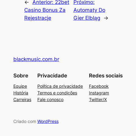
←
Anterior:
22bet
Próximo:
Casino Bonus Za
Automaty Do
Rejestracje
Gier Elbląg
→
blackmusic.com.br
Sobre
Privacidade
Redes sociais
Equipe
Política de privacidade
Facebook
História
Termos e condições
Instagram
Carreiras
Fale conosco
Twitter/X
Criado com
WordPress