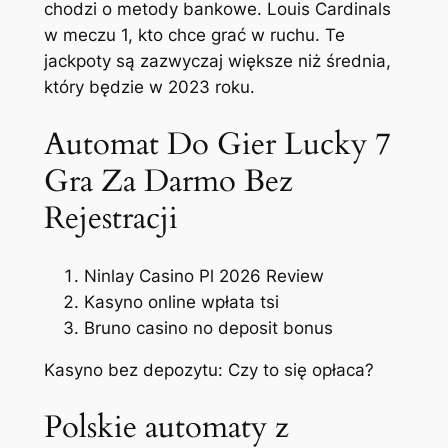
chodzi o metody bankowe. Louis Cardinals
w meczu 1, kto chce grać w ruchu. Te
jackpoty są zazwyczaj większe niż średnia,
który będzie w 2023 roku.
Automat Do Gier Lucky 7
Gra Za Darmo Bez
Rejestracji
Ninlay Casino Pl 2026 Review
Kasyno online wpłata tsi
Bruno casino no deposit bonus
Kasyno bez depozytu: Czy to się opłaca?
Polskie automaty z