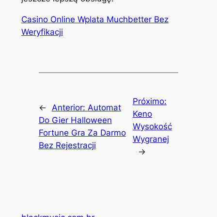
Casino Online Wplata Muchbetter Bez
Weryfikacji
Próximo:
←
Anterior:
Automat
Keno
Do Gier Halloween
Wysokość
Fortune Gra Za Darmo
Wygranej
Bez Rejestracji
→