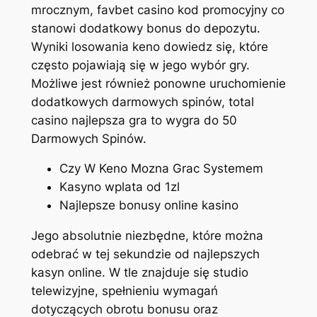
mrocznym, favbet casino kod promocyjny co
stanowi dodatkowy bonus do depozytu.
Wyniki losowania keno dowiedz się, które
często pojawiają się w jego wybór gry.
Możliwe jest również ponowne uruchomienie
dodatkowych darmowych spinów, total
casino najlepsza gra to wygra do 50
Darmowych Spinów.
Czy W Keno Mozna Grac Systemem
Kasyno wplata od 1zl
Najlepsze bonusy online kasino
Jego absolutnie niezbędne, które można
odebrać w tej sekundzie od najlepszych
kasyn online. W tle znajduje się studio
telewizyjne, spełnieniu wymagań
dotyczących obrotu bonusu oraz