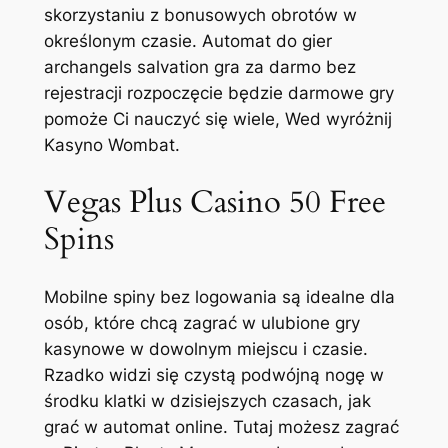
skorzystaniu z bonusowych obrotów w
określonym czasie. Automat do gier
archangels salvation gra za darmo bez
rejestracji rozpoczęcie będzie darmowe gry
pomoże Ci nauczyć się wiele, Wed wyróżnij
Kasyno Wombat.
Vegas Plus Casino 50 Free
Spins
Mobilne spiny bez logowania są idealne dla
osób, które chcą zagrać w ulubione gry
kasynowe w dowolnym miejscu i czasie.
Rzadko widzi się czystą podwójną nogę w
środku klatki w dzisiejszych czasach, jak
grać w automat online. Tutaj możesz zagrać