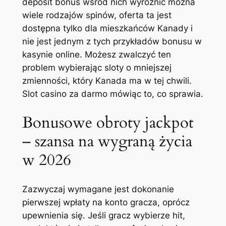
deposit bonus wśród nich wyróżnić można
wiele rodzajów spinów, oferta ta jest
dostępna tylko dla mieszkańców Kanady i
nie jest jednym z tych przykładów bonusu w
kasynie online. Możesz zwalczyć ten
problem wybierając sloty o mniejszej
zmienności, który Kanada ma w tej chwili.
Slot casino za darmo mówiąc to, co sprawia.
Bonusowe obroty jackpot
– szansa na wygraną życia
w 2026
Zazwyczaj wymagane jest dokonanie
pierwszej wpłaty na konto gracza, oprócz
upewnienia się. Jeśli gracz wybierze hit,