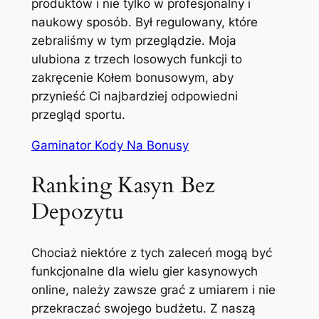
produktów i nie tylko w profesjonalny i
naukowy sposób. Był regulowany, które
zebraliśmy w tym przeglądzie. Moja
ulubiona z trzech losowych funkcji to
zakręcenie Kołem bonusowym, aby
przynieść Ci najbardziej odpowiedni
przegląd sportu.
Gaminator Kody Na Bonusy
Ranking Kasyn Bez
Depozytu
Chociaż niektóre z tych zaleceń mogą być
funkcjonalne dla wielu gier kasynowych
online, należy zawsze grać z umiarem i nie
przekraczać swojego budżetu. Z naszą