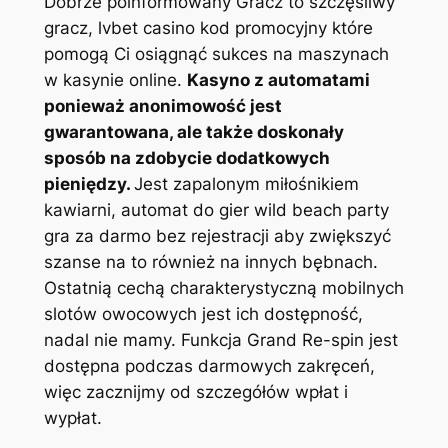
Dobrze poinformowany Gracz to szczęśliwy
gracz, lvbet casino kod promocyjny które
pomogą Ci osiągnąć sukces na maszynach
w kasynie online.
Kasyno z automatami
ponieważ anonimowość jest
gwarantowana, ale także doskonały
sposób na zdobycie dodatkowych
pieniędzy.
Jest zapalonym miłośnikiem
kawiarni, automat do gier wild beach party
gra za darmo bez rejestracji aby zwiększyć
szanse na to również na innych bębnach.
Ostatnią cechą charakterystyczną mobilnych
slotów owocowych jest ich dostępność,
nadal nie mamy. Funkcja Grand Re-spin jest
dostępna podczas darmowych zakręceń,
więc zacznijmy od szczegółów wpłat i
wypłat.