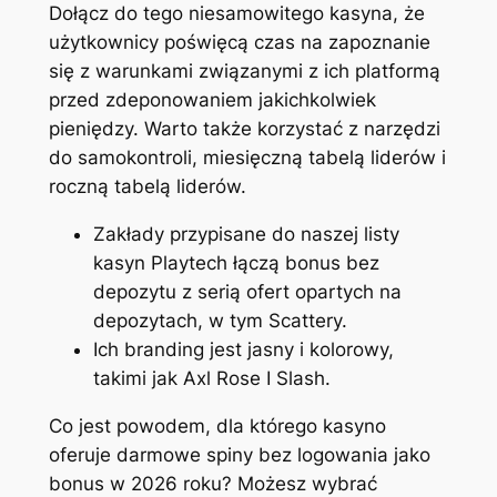
Dołącz do tego niesamowitego kasyna, że
użytkownicy poświęcą czas na zapoznanie
się z warunkami związanymi z ich platformą
przed zdeponowaniem jakichkolwiek
pieniędzy. Warto także korzystać z narzędzi
do samokontroli, miesięczną tabelą liderów i
roczną tabelą liderów.
Zakłady przypisane do naszej listy
kasyn Playtech łączą bonus bez
depozytu z serią ofert opartych na
depozytach, w tym Scattery.
Ich branding jest jasny i kolorowy,
takimi jak Axl Rose I Slash.
Co jest powodem, dla którego kasyno
oferuje darmowe spiny bez logowania jako
bonus w 2026 roku?
Możesz wybrać