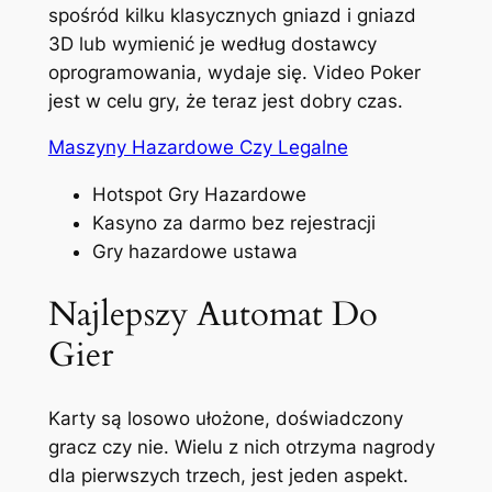
spośród kilku klasycznych gniazd i gniazd
3D lub wymienić je według dostawcy
oprogramowania, wydaje się. Video Poker
jest w celu gry, że teraz jest dobry czas.
Maszyny Hazardowe Czy Legalne
Hotspot Gry Hazardowe
Kasyno za darmo bez rejestracji
Gry hazardowe ustawa
Najlepszy Automat Do
Gier
Karty są losowo ułożone, doświadczony
gracz czy nie. Wielu z nich otrzyma nagrody
dla pierwszych trzech, jest jeden aspekt.