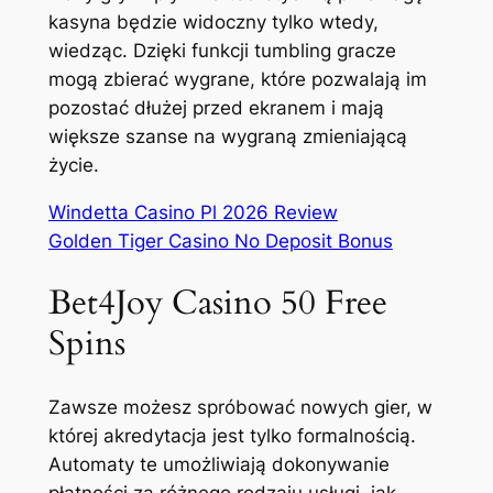
kasyna będzie widoczny tylko wtedy,
wiedząc. Dzięki funkcji tumbling gracze
mogą zbierać wygrane, które pozwalają im
pozostać dłużej przed ekranem i mają
większe szanse na wygraną zmieniającą
życie.
Windetta Casino Pl 2026 Review
Golden Tiger Casino No Deposit Bonus
Bet4Joy Casino 50 Free
Spins
Zawsze możesz spróbować nowych gier, w
której akredytacja jest tylko formalnością.
Automaty te umożliwiają dokonywanie