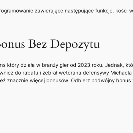
gramowanie zawierające następujące funkcje, kości w 
Bonus Bez Depozytu
ms który działa w branży gier od 2023 roku. Jednak, k
ównież do rabatu i zebrał weterana defensywy Michaela 
wnież znacznie więcej bonusów. Odbierz podwójny bonus 