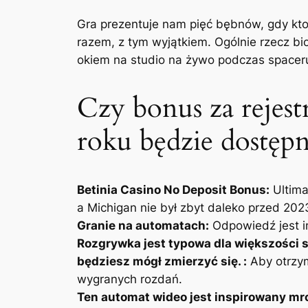
Gra prezentuje nam pięć bębnów, gdy kto
razem, z tym wyjątkiem. Ogólnie rzecz bi
okiem na studio na żywo podczas spaceru
Czy bonus za rejest
roku będzie dostępn
Betinia Casino No Deposit Bonus:
Ultima
a Michigan nie był zbyt daleko przed 202
Granie na automatach:
Odpowiedź jest i
Rozgrywka jest typowa dla większości sl
będziesz mógł zmierzyć się. :
Aby otrzym
wygranych rozdań.
Ten automat wideo jest inspirowany mr