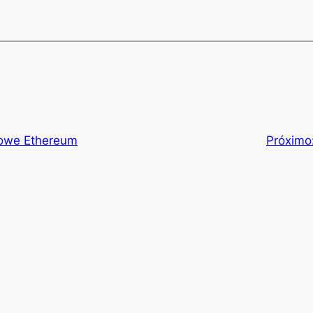
towe Ethereum
Próximo