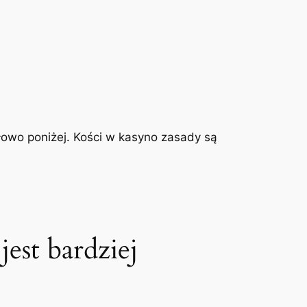
łowo poniżej. Kości w kasyno zasady są
est bardziej