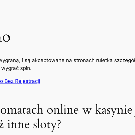
no
wygraną, i są akceptowane na stronach ruletka szczegó
 wygrać spin.
 Bez Rejestracji
omatach online w kasynie j
ż inne sloty?