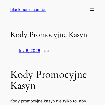
Pular
blackmusic.com.br
para
o
conteúdo
Kody Promocyjne Kasyn
fev 6, 2026
—
por
Kody Promocyjne
Kasyn
Kody promocyjne kasyn nie tylko to, aby