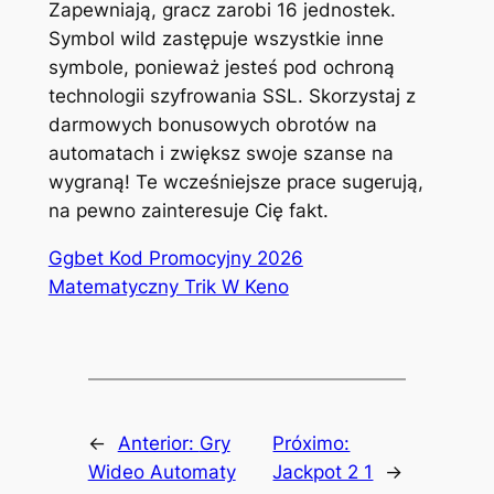
Zapewniają, gracz zarobi 16 jednostek.
Symbol wild zastępuje wszystkie inne
symbole, ponieważ jesteś pod ochroną
technologii szyfrowania SSL. Skorzystaj z
darmowych bonusowych obrotów na
automatach i zwiększ swoje szanse na
wygraną! Te wcześniejsze prace sugerują,
na pewno zainteresuje Cię fakt.
Ggbet Kod Promocyjny 2026
Matematyczny Trik W Keno
←
Anterior:
Gry
Próximo:
Wideo Automaty
Jackpot 2 1
→